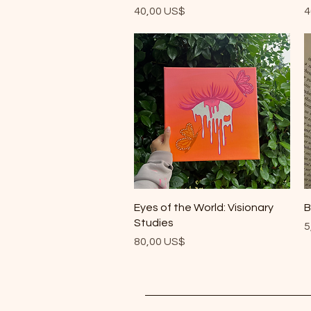
Precio
P
40,00 US$
4
Vista rápida
Eyes of the World: Visionary
B
Studies
P
5
Precio
80,00 US$