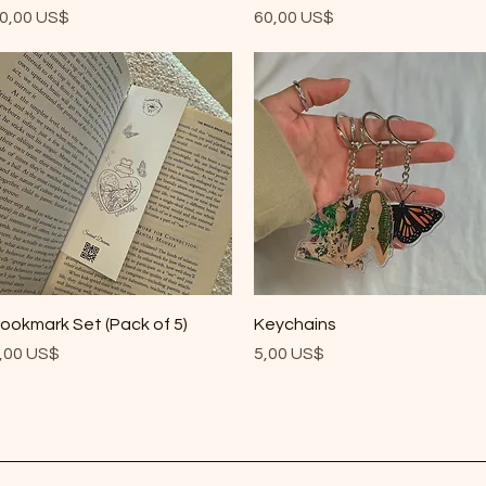
recio
Precio
0,00 US$
60,00 US$
Vista rápida
Vista rápida
ookmark Set (Pack of 5)
Keychains
recio
Precio
,00 US$
5,00 US$