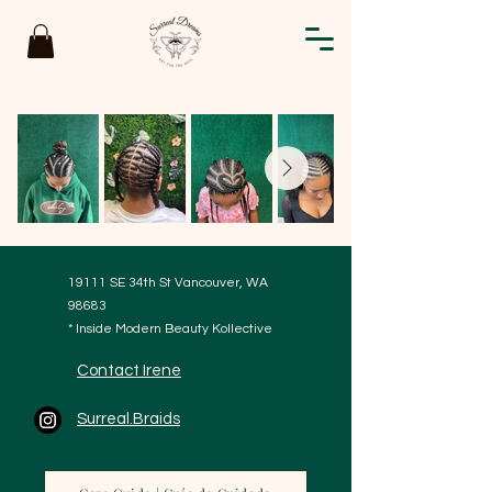
19111 SE 34th St Vancouver, WA
98683
* Inside Modern Beauty Kollective
Contact Irene
Surreal.Braids